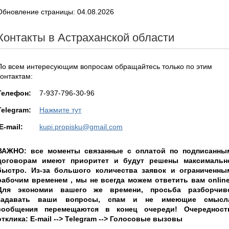
Обновление страницы: 04.08.2026
Контакты в Астраханской области
По всем интересующим вопросам обращайтесь только по этим
контактам:
Teлефон:
7-937-796-30-96
Telegram:
Нажмите тут
E-mail:
kupi.propisku@gmail.com
ВАЖНО: все моменты связанные с оплатой по подписанны
договорам имеют приоритет и будут решены максимальн
быстро. Из-за большого количества заявок и ограниченны
рабочим временем , мы не всегда можем ответить вам online
Для экономии вашего же времени, просьба разборчив
задавать ваши вопросы, спам и не имеющие смысл
сообщения перемещаются в конец очереди! Очередност
отклика: E-mail --> Telegram --> Голосовые вызовы